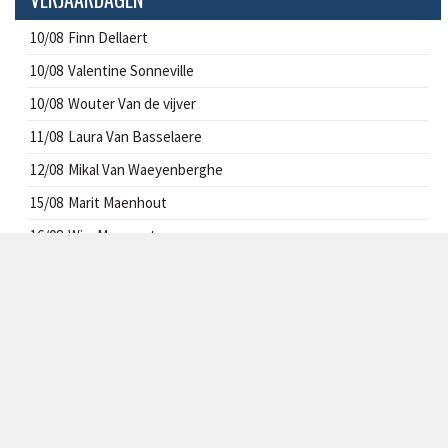
10/08
Finn Dellaert
10/08
Valentine Sonneville
10/08
Wouter Van de vijver
11/08
Laura Van Basselaere
12/08
Mikal Van Waeyenberghe
15/08
Marit Maenhout
16/08
Wim Meyvaert
16/08
Stephen Eeckhoudt
16/08
Philien Verhofstadt
16/08
Nyah De Weerdt
CONTACT