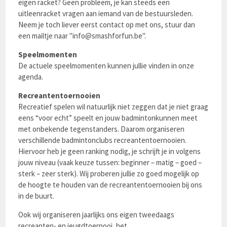
eigen racket? Geen probleem, je kan steeds een
uitleenracket vragen aan iemand van de bestuursleden.
Neem je toch liever eerst contact op met ons, stuur dan
een mailtje naar "info@smashforfun.be".
Speelmomenten
De actuele speelmomenten kunnen jullie vinden in onze
agenda.
Recreantentoernooien
Recreatief spelen wil natuurlijk niet zeggen dat je niet graag
eens “voor echt” speelt en jouw badmintonkunnen meet
met onbekende tegenstanders. Daarom organiseren
verschillende badmintonclubs recreantentoernooien.
Hiervoor heb je geen ranking nodig, je schrijft je in volgens
jouw niveau (vaak keuze tussen: beginner – matig – goed –
sterk – zeer sterk). Wij proberen jullie zo goed mogelijk op
de hoogte te houden van de recreantentoernooien bij ons
in de buurt.
Ook wij organiseren jaarlijks ons eigen tweedaags
recreanten- en jeugdtoernooi, het